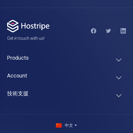
Get in touch with us!
Products
Account
技術支援
中文